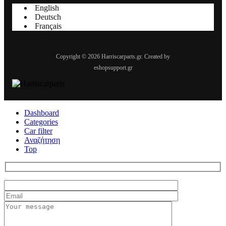
English
Deutsch
Français
Copyright © 2026 Harriscarparts.gr. Created by
eshopsupport.gr
Dashboard
Categories
Car filter
Αναζήτηση
Top