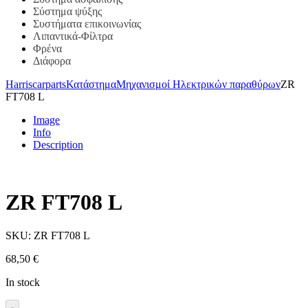
Σύστημα ψύξης
Συστήματα επικοινωνίας
Λιπαντικά-Φίλτρα
Φρένα
Διάφορα
Harriscarparts
Κατάστημα
Μηχανισμοί Ηλεκτρικών παραθύρων
ZR
FT708 L
Image
Info
Description
ZR FT708 L
SKU:
ZR FT708 L
68,50
€
In stock
-