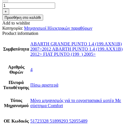
+
Προσθήκη στο καλάθι
Add to wishlist
Κατηγορία:
Μηχανισμοί Ηλεκτρικών παραθύρων
Product information
ABARTH GRANDE PUNTO 1.4 (199.AXN1B)
Συμβατότητα
2007>2012 ABARTH PUNTO 1.4 (199.AXX1B)
2012> FIAT PUNTO (199_) 2005>
Αριθμός
4
Θυρών
Πλευρά
Πίσω αριστερά
Τοποθέτησης
Τύπος
Μόνο μηχανισμός γιά το εργοστασιακό μοτέρ Με
Μηχανισμού
σύστημα Comfort
ΟΕ Κωδικός
51723328 51899293 52055489