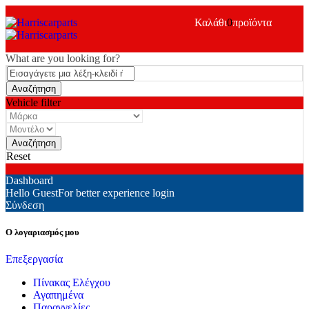
Καλάθι
0
προϊόντα
What are you looking for?
Vehicle filter
Reset
Dashboard
Hello Guest
For better experience login
Σύνδεση
Ο λογαριασμός μου
Επεξεργασία
Πίνακας Ελέγχου
Αγαπημένα
Παραγγελίες