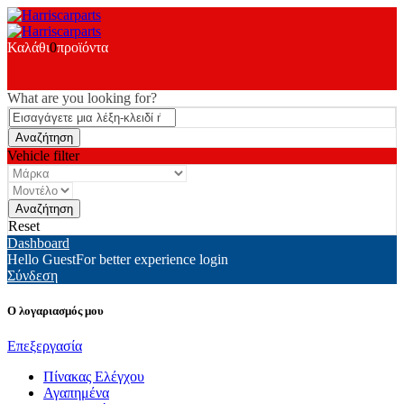
Καλάθι
0
προϊόντα
What are you looking for?
Vehicle filter
Reset
Dashboard
Hello Guest
For better experience login
Σύνδεση
Ο λογαριασμός μου
Επεξεργασία
Πίνακας Ελέγχου
Αγαπημένα