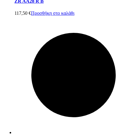
ZR AA28 R B
117,50
€
Προσθήκη στο καλάθι