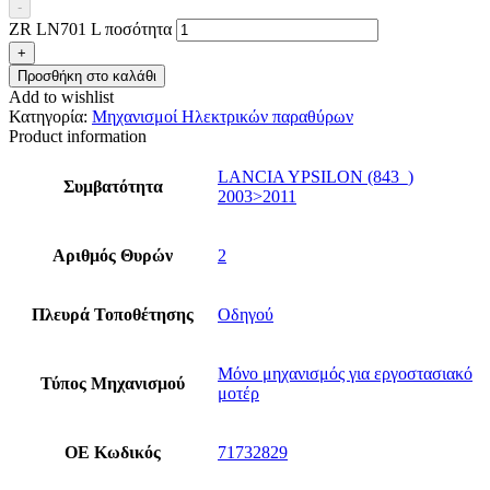
-
ZR LN701 L ποσότητα
+
Προσθήκη στο καλάθι
Add to wishlist
Κατηγορία:
Μηχανισμοί Ηλεκτρικών παραθύρων
Product information
LANCIA YPSILON (843_)
Συμβατότητα
2003>2011
Αριθμός Θυρών
2
Πλευρά Τοποθέτησης
Οδηγού
Μόνο μηχανισμός για εργοστασιακό
Τύπος Μηχανισμού
μοτέρ
ΟΕ Κωδικός
71732829