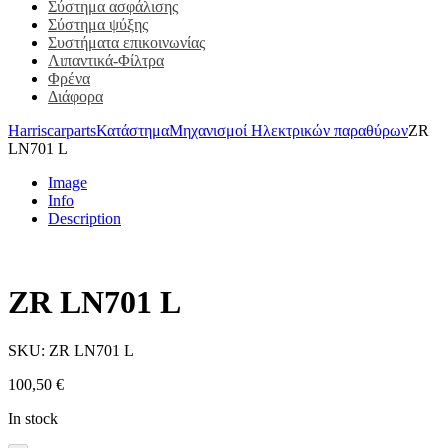
Σύστημα ασφάλισης
Σύστημα ψύξης
Συστήματα επικοινωνίας
Λιπαντικά-Φίλτρα
Φρένα
Διάφορα
Harriscarparts
Κατάστημα
Μηχανισμοί Ηλεκτρικών παραθύρων
ZR
LN701 L
Image
Info
Description
ZR LN701 L
SKU:
ZR LN701 L
100,50
€
In stock