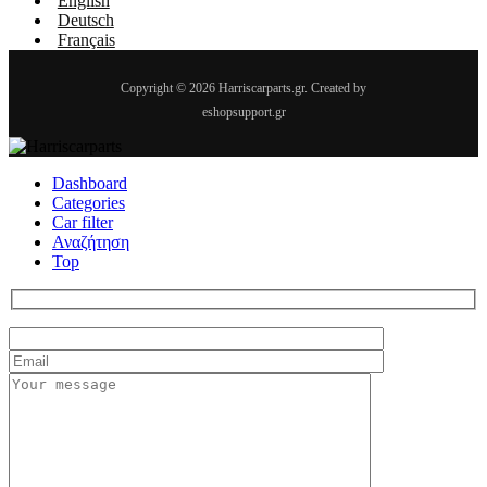
English
Deutsch
Français
Copyright © 2026 Harriscarparts.gr. Created by
eshopsupport.gr
Dashboard
Categories
Car filter
Αναζήτηση
Top