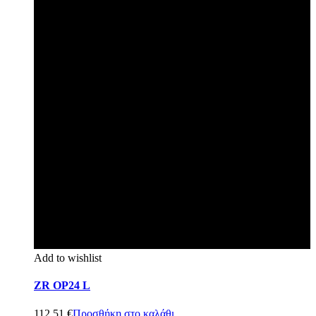
Add to wishlist
ZR OP24 L
112,51
€
Προσθήκη στο καλάθι