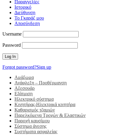
Παραγγελίες
Ιστορικό
Διεύθυνση
Το Γκαράζ μου
Αποσύνδεση
Username
Password
Forgot password?
Sign up
Αμάξωμα
Ανάφλεξη – Προθέρμανση
Αξεσουάρ
Εξάτμιση
Ηλεκτρικό σύστημα
Κινητήρας-Ηλεκτρικά κινητήρα
Καθαρισμός τζαμιών
Παρελκόμενα Τροχών & Ελαστικών
Παροχή καυσίμου
Σύστημα άνεσης
Συστήματα ασφαλείας