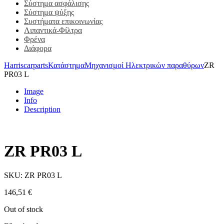
Σύστημα ασφάλισης
Σύστημα ψύξης
Συστήματα επικοινωνίας
Λιπαντικά-Φίλτρα
Φρένα
Διάφορα
Harriscarparts
Κατάστημα
Μηχανισμοί Ηλεκτρικών παραθύρων
ZR
PR03 L
Image
Info
Description
ZR PR03 L
SKU:
ZR PR03 L
146,51
€
Out of stock