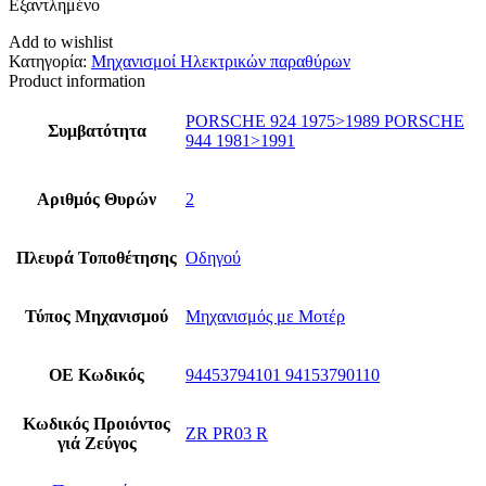
Εξαντλημένο
Add to wishlist
Κατηγορία:
Μηχανισμοί Ηλεκτρικών παραθύρων
Product information
PORSCHE 924 1975>1989 PORSCHE
Συμβατότητα
944 1981>1991
Αριθμός Θυρών
2
Πλευρά Τοποθέτησης
Οδηγού
Τύπος Μηχανισμού
Μηχανισμός με Μοτέρ
ΟΕ Κωδικός
94453794101 94153790110
Κωδικός Προιόντος
ZR PR03 R
γιά Ζεύγος