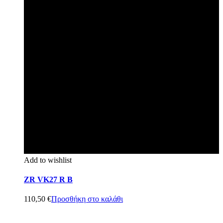
Add to wishlist
ZR VK27 R B
110,50
€
Προσθήκη στο καλάθι