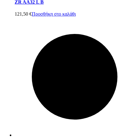
ZR AA32 L B
121,50
€
Προσθήκη στο καλάθι