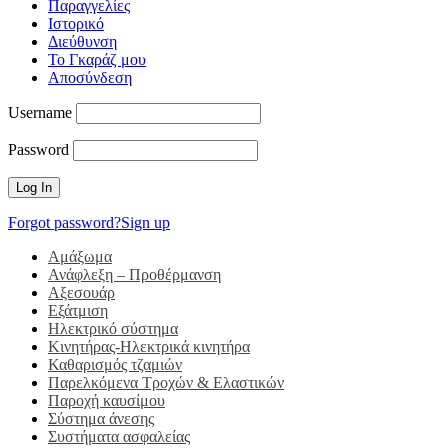
Παραγγελίες
Ιστορικό
Διεύθυνση
Το Γκαράζ μου
Αποσύνδεση
Username
Password
Forgot password?
Sign up
Αμάξωμα
Ανάφλεξη – Προθέρμανση
Αξεσουάρ
Εξάτμιση
Ηλεκτρικό σύστημα
Κινητήρας-Ηλεκτρικά κινητήρα
Καθαρισμός τζαμιών
Παρελκόμενα Τροχών & Ελαστικών
Παροχή καυσίμου
Σύστημα άνεσης
Συστήματα ασφαλείας