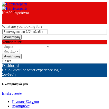
Καλάθι
0
προϊόντα
What are you looking for?
Vehicle filter
Reset
Dashboard
Hello Guest
For better experience login
Σύνδεση
Ο λογαριασμός μου
Επεξεργασία
Πίνακας Ελέγχου
Αγαπημένα