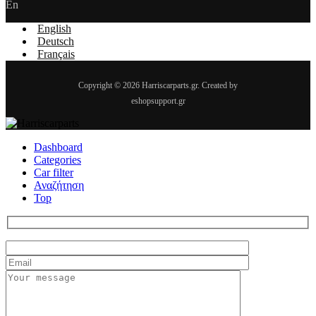
En
English
Deutsch
Français
Copyright © 2026 Harriscarparts.gr. Created by
eshopsupport.gr
Dashboard
Categories
Car filter
Αναζήτηση
Top