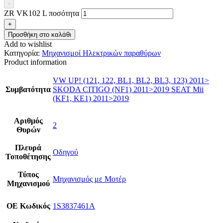
-
ZR VK102 L ποσότητα
+
Προσθήκη στο καλάθι
Add to wishlist
Κατηγορία:
Μηχανισμοί Ηλεκτρικών παραθύρων
Product information
VW UP! (121, 122, BL1, BL2, BL3, 123) 2011>
Συμβατότητα
SKODA CITIGO (NF1) 2011>2019 SEAT Mii
(KF1, KE1) 2011>2019
Αριθμός
2
Θυρών
Πλευρά
Οδηγού
Τοποθέτησης
Τύπος
Μηχανισμός με Μοτέρ
Μηχανισμού
ΟΕ Κωδικός
1S3837461A