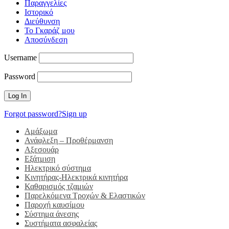
Παραγγελίες
Ιστορικό
Διεύθυνση
Το Γκαράζ μου
Αποσύνδεση
Username
Password
Forgot password?
Sign up
Αμάξωμα
Ανάφλεξη – Προθέρμανση
Αξεσουάρ
Εξάτμιση
Ηλεκτρικό σύστημα
Κινητήρας-Ηλεκτρικά κινητήρα
Καθαρισμός τζαμιών
Παρελκόμενα Τροχών & Ελαστικών
Παροχή καυσίμου
Σύστημα άνεσης
Συστήματα ασφαλείας