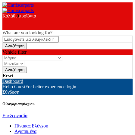
Καλάθι
0
προϊόντα
What are you looking for?
Vehicle filter
Reset
Dashboard
Hello Guest
For better experience login
Σύνδεση
Ο λογαριασμός μου
Επεξεργασία
Πίνακας Ελέγχου
Αγαπημένα