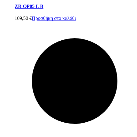
ZR OP05 L B
109,50
€
Προσθήκη στο καλάθι