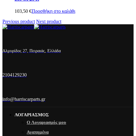
103,50
€
Προσθήκη στο καλάθι
Previous product
Next product
Αλμυρίδος 27, Πειραιάς, Ελλάδα
2104129230
info@harriscarparts.gr
ΛΟΓΑΡΙΑΣΜΟΣ
Ο Λογαριασμός μου
Αγαπημένα