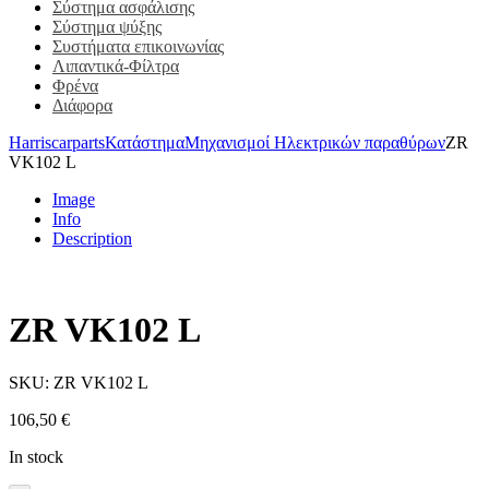
Σύστημα ασφάλισης
Σύστημα ψύξης
Συστήματα επικοινωνίας
Λιπαντικά-Φίλτρα
Φρένα
Διάφορα
Harriscarparts
Κατάστημα
Μηχανισμοί Ηλεκτρικών παραθύρων
ZR
VK102 L
Image
Info
Description
ZR VK102 L
SKU:
ZR VK102 L
106,50
€
In stock