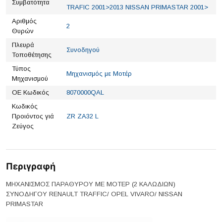
Συμβατότητα
TRAFIC 2001>2013 NISSAN PRIMASTAR 2001>
Αριθμός
2
Θυρών
Πλευρά
Συνοδηγού
Τοποθέτησης
Τύπος
Μηχανισμός με Μοτέρ
Μηχανισμού
ΟΕ Κωδικός
8070000QAL
Κωδικός
Προιόντος γιά
ZR ZA32 L
Ζεύγος
Περιγραφή
ΜΗΧΑΝΙΣΜΟΣ ΠΑΡΑΘΥΡΟΥ ΜΕ ΜΟΤΕΡ (2 KΑΛΩΔΙΩΝ)
ΣΥΝΟΔΗΓΟΥ RENAULT TRAFFIC/ OPEL VIVARO/ NISSAN
PRIMASTAR