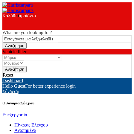
Καλάθι
0
προϊόντα
What are you looking for?
Vehicle filter
Reset
Dashboard
Hello Guest
For better experience login
Σύνδεση
Ο λογαριασμός μου
Επεξεργασία
Πίνακας Ελέγχου
Αγαπημένα