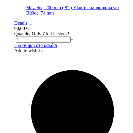
Μέγεθος: 200 mm ( 8” ) Υλικό: πολυπροπυλένιο
Βάθος: 74 mm
Details...
90,00
€
Quantity
Only 7 left in stock!
-
+
Προσθήκη στο καλάθι
Add to wishlist