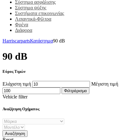
Σύστημα ασφάλισης
Σύστημα ψύξης
Συστήματα επικοινωνίας
Λιπαντικά-Φίλτρα
Φρένα
Διάφορα
Harriscarparts
Κατάστημα
90 dB
90 dB
Εύρος Τιμών
Ελάχιστη τιμή
Μέγιστη τιμή
Φιλτράρισμα
Vehicle filter
Αναζήτηση Οχήματος
Reset