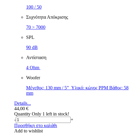
100 / 50
Συχνότητα Απόκρισης
70 > 7000
SPL
90 dB
Αντίσταση
4 Ohm
Woofer
Μέγεθος: 130 mm / 5” Υλικό: κώνος PPM Βάθος: 58
mm
Details...
44,00
€
Quantity
Only 1 left in stock!
-
+
Προσθήκη στο καλάθι
Add to wishlist