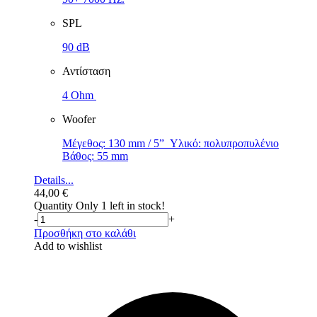
SPL
90 dB
Αντίσταση
4 Ohm
Woofer
Μέγεθος: 130 mm / 5” Υλικό: πολυπροπυλένιο
Βάθος: 55 mm
Details...
44,00
€
Quantity
Only 1 left in stock!
-
+
Προσθήκη στο καλάθι
Add to wishlist