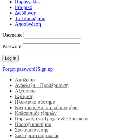
Παραγγελίες
Ιστορικό
Διεύθυνση
Το Γκαράζ μου
Αποσύνδεση
Username
Password
Forgot password?
Sign up
Αμάξωμα
Ανάφλεξη – Προθέρμανση
Αξεσουάρ
Εξάτμιση
Ηλεκτρικό σύστημα
Κινητήρας-Ηλεκτρικά κινητήρα
Καθαρισμός τζαμιών
Παρελκόμενα Τροχών & Ελαστικών
Παροχή καυσίμου
Σύστημα άνεσης
Συστήματα ασφαλείας