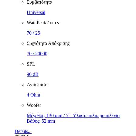
Συμβατότητα
Universal
Watt Peak / r.m.s
70 / 25
Συχνότητα Απόκρισης
70 / 20000
SPL
90 dB
Αντίσταση
4 Ohm
Woofer
Μέγεθος: 130 mm / 5” Υλικό: πολυπροπυλένιο
Βάθος: 52 mm
Details...