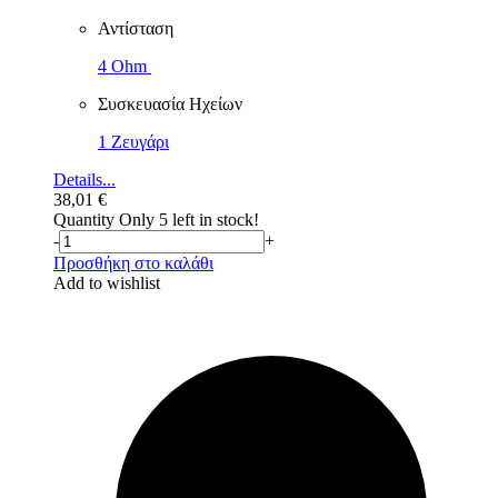
Αντίσταση
4 Ohm
Συσκευασία Ηχείων
1 Ζευγάρι
Details...
38,01
€
Quantity
Only 5 left in stock!
-
+
Προσθήκη στο καλάθι
Add to wishlist