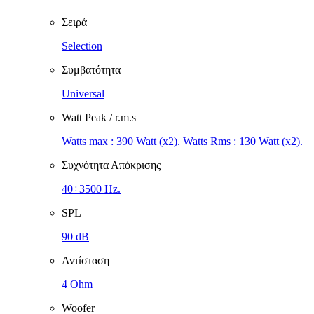
Σειρά
Selection
Συμβατότητα
Universal
Watt Peak / r.m.s
Watts max : 390 Watt (x2). Watts Rms : 130 Watt (x2).
Συχνότητα Απόκρισης
40÷3500 Hz.
SPL
90 dB
Αντίσταση
4 Ohm
Woofer