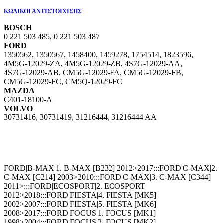
ΚΩΔΙΚΟΙ ΑΝΤΙΣΤΟΙΧΙΣΗΣ
BOSCH
0 221 503 485,
0 221 503 487
FORD
1350562,
1350567,
1458400,
1459278,
1754514,
1823596,
4M5G-12029-ZA,
4M5G-12029-ZB,
4S7G-12029-AA,
4S7G-12029-AB,
CM5G-12029-FA,
CM5G-12029-FB,
CM5G-12029-FC,
CM5Q-12029-FC
MAZDA
C401-18100-A
VOLVO
30731416,
30731419,
31216444,
31216444 AA
FORD|B-MAX|1. B-MAX [B232] 2012>2017:::FORD|C-MAX|2.
C-MAX [C214] 2003>2010:::FORD|C-MAX|3. C-MAX [C344]
2011>:::FORD|ECOSPORT|2. ECOSPORT
2012>2018:::FORD|FIESTA|4. FIESTA [MK5]
2002>2007:::FORD|FIESTA|5. FIESTA [MK6]
2008>2017:::FORD|FOCUS|1. FOCUS [MK1]
1998>2004:::FORD|FOCUS|2. FOCUS [MK2]