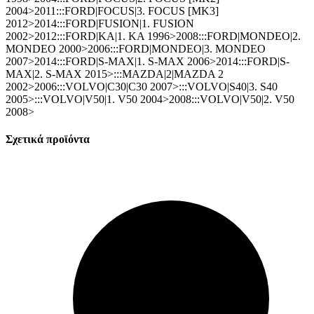
2004>2011:::FORD|FOCUS|3. FOCUS [MK3]
2012>2014:::FORD|FUSION|1. FUSION
2002>2012:::FORD|KA|1. KA 1996>2008:::FORD|MONDEO|2.
MONDEO 2000>2006:::FORD|MONDEO|3. MONDEO
2007>2014:::FORD|S-MAX|1. S-MAX 2006>2014:::FORD|S-
MAX|2. S-MAX 2015>:::MAZDA|2|MAZDA 2
2002>2006:::VOLVO|C30|C30 2007>:::VOLVO|S40|3. S40
2005>:::VOLVO|V50|1. V50 2004>2008:::VOLVO|V50|2. V50
2008>
Σχετικά προϊόντα