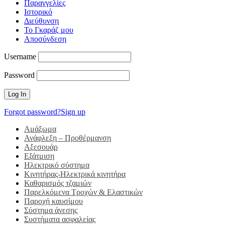
Παραγγελίες
Ιστορικό
Διεύθυνση
Το Γκαράζ μου
Αποσύνδεση
Username
Password
Forgot password?
Sign up
Αμάξωμα
Ανάφλεξη – Προθέρμανση
Αξεσουάρ
Εξάτμιση
Ηλεκτρικό σύστημα
Κινητήρας-Ηλεκτρικά κινητήρα
Καθαρισμός τζαμιών
Παρελκόμενα Τροχών & Ελαστικών
Παροχή καυσίμου
Σύστημα άνεσης
Συστήματα ασφαλείας