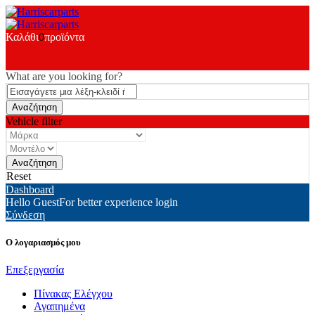
Καλάθι
0
προϊόντα
What are you looking for?
Vehicle filter
Reset
Dashboard
Hello Guest
For better experience login
Σύνδεση
Ο λογαριασμός μου
Επεξεργασία
Πίνακας Ελέγχου
Αγαπημένα