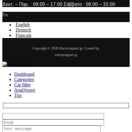
Δευτ. – Παρ. : 09:00 – 17:00 Σάββατο : 09:00 – 15:00
En
English
Deutsch
Français
Copyright © 2026 Harriscarparts.gr. Created by
eshopsupport.gr
Dashboard
Categories
Car filter
Αναζήτηση
Top