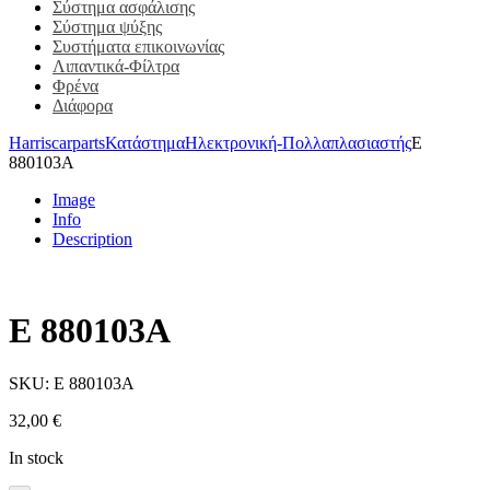
Σύστημα ασφάλισης
Σύστημα ψύξης
Συστήματα επικοινωνίας
Λιπαντικά-Φίλτρα
Φρένα
Διάφορα
Harriscarparts
Κατάστημα
Ηλεκτρονική-Πολλαπλασιαστής
E
880103A
Image
Info
Description
E 880103A
SKU:
E 880103A
32,00
€
In stock